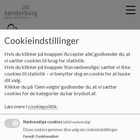
Cookieindstillinger
G
norreskov-skolen
Hvis du klikker på knappen ’Accepter alle’, godkender du, at
å
Undervisning
Bekendtgørelse om formål, kompetencemål,
vi sætter cookies til brug for statistik.
t
Hvis du klikker på knappen ’Kun nødvendige,’ sætter vi ikke
færdigheds- og vidensmål
i
cookies til statistik – vi benytter dog en cookie for at huske
l
dit valg.
h
Bekendtgørelse om formål,
Klikker du på ’Gem valgte’ godkender du, at vi sætter
o
cookies for de kategorier du har krydset af.
v
kompetencemål, færdigheds- og
e
Læs mere i
cookiepolitik
.
d
vidensmål
i
Nødvendige cookies
n
(altid nødvendig)
d
https://www.retsinformation.dk/eli/lta/2015/663
Disse cookies gemmer dine valg om cookieindstillinger.
h
Formål
:
Funktionalitet