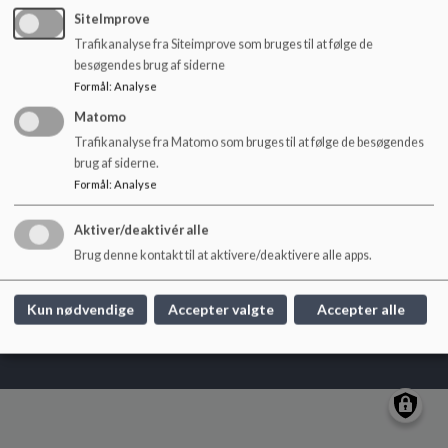
o
SiteImprove
l
Trafikanalyse fra Siteimprove som bruges til at følge de
d
besøgendes brug af siderne
e
Nørreskov-Skolen
Formål
:
Analyse
t
Skolegade 21
Matomo
norreskov-skolen@sonderborg.dk
Trafikanalyse fra Matomo som bruges til at følge de besøgendes
88724395
brug af siderne.
EAN NR.
5798005205715
Formål
:
Analyse
Sitemap
Aktiver/deaktivér alle
Brug denne kontakt til at aktivere/deaktivere alle apps.
Cookie politik
Kun nødvendige
Accepter valgte
Accepter alle