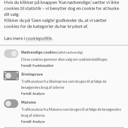
giver energi og begejstring. Dvs. det handler om at se på egne
Hvis du klikker på knappen ’Kun nødvendige,’ sætter vi ikke
o
og andres styrker frem for svagheder – vi er alle gode til
cookies til statistik – vi benytter dog en cookie for at huske
l
noget og det er vigtigt, at vi husker at fokusere på det,
dit valg.
d
specielt når der er andre ting, vi har svært ved!
Klikker du på ’Gem valgte’ godkender du, at vi sætter
e
cookies for de kategorier du har krydset af.
t
Læs mere i
cookiepolitik
.
En definition:
Nødvendige cookies
(altid nødvendig)
Positiv psykologi er det videnskabelige studium af
Disse cookies gemmer dine valg om cookieindstillinger.
menneskets psykologiske ressourcer, styrker og
muligheder. (DPU)
Formål
:
Funktionalitet
SiteImprove
Trafikanalyse fra Siteimprove som bruges til at følge de
besøgendes brug af siderne
Positiv psykologi søger svar på hvordan man kan forstå
Formål
:
Analyse
optimale tilstande karakteriseret ved indlevelse og flow og
hvordan disse er relateret til læring og udvikling. (Simon
Matomo
Nørby & Anders Myszak)
Trafikanalyse fra Matomo som bruges til at følge de besøgendes
brug af siderne.
Formål
:
Analyse