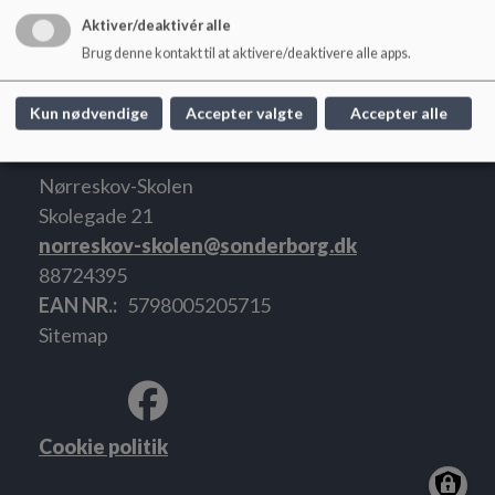
Dokumenter
Aktiver/deaktivér alle
24 styrker.pdf
Brug denne kontakt til at aktivere/deaktivere alle apps.
Kun nødvendige
Accepter valgte
Accepter alle
Nørreskov-Skolen
Skolegade 21
norreskov-skolen@sonderborg.dk
88724395
EAN NR.
5798005205715
Sitemap
Cookie politik