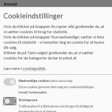
Ansvar
Cookieindstillinger
Skolens ansvar:
At skolen har en antimobbestrategi.
Hvis du klikker på knappen ’Accepter alle’, godkender du, at
At klassens sociale liv er fast punkt på møder med
vi sætter cookies til brug for statistik.
forældrene.
Hvis du klikker på knappen ’Kun nødvendige,’ sætter vi ikke
cookies til statistik – vi benytter dog en cookie for at huske
At personalet sikrer, at klasseregler udarbejdes og revideres
dit valg.
med eleverne.
Klikker du på ’Gem valgte’ godkender du, at vi sætter
At forældrene årligt informeres om klassens regler for sprog
cookies for de kategorier du har krydset af.
og adfærd, herunder klasseregler mod mobning.
At skolen tilbyder gode aktivitetsmuligheder i frikvarterer.
Læs mere i
cookiepolitik
.
At skolen træner systematisk udvikling af empati,
kommunikation, social forståelse, sociale kompetencer og
Nødvendige cookies
(altid nødvendig)
rummelighed.
Disse cookies gemmer dine valg om cookieindstillinger.
At skolen laver arrangementer på tværs af klasser og
Formål
:
Funktionalitet
årgange.
At skolen er opmærksom på den enkelte elevs trivsel,
SiteImprove
attitude, humør og kropssprog, og skolen orienterer forældre,
Trafikanalyse fra Siteimprove som bruges til at følge de
såfremt der er bekymring for en elevs trivsel.
besøgendes brug af siderne