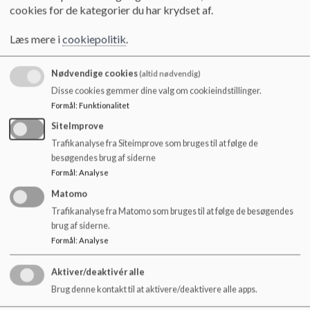
o
cookies for de kategorier du har krydset af.
l
Referat 190325.pdf
d
Læs mere i
cookiepolitik
.
e
t
Nødvendige cookies
(altid nødvendig)
Referat 210824.pdf
Disse cookies gemmer dine valg om cookieindstillinger.
Formål
:
Funktionalitet
SiteImprove
Referat 231024.pdf
Trafikanalyse fra Siteimprove som bruges til at følge de
besøgendes brug af siderne
Formål
:
Analyse
Referat 271124.pdf
Matomo
Trafikanalyse fra Matomo som bruges til at følge de besøgendes
brug af siderne.
Referat 26.02.25_1.pdf
Formål
:
Analyse
Aktiver/deaktivér alle
Brug denne kontakt til at aktivere/deaktivere alle apps.