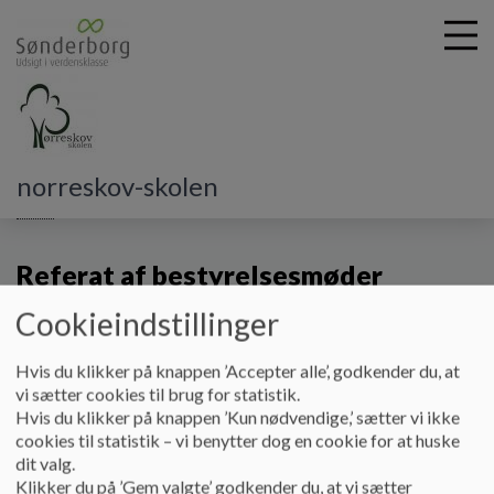
G
norreskov-skolen
å
Hjem
t
i
Referat af bestyrelsesmøder
l
h
2024/2025
Cookieindstillinger
o
v
e
Hvis du klikker på knappen ’Accepter alle’, godkender du, at
Referater af bestyrelsesmøder 2024/2025
d
vi sætter cookies til brug for statistik.
i
Hvis du klikker på knappen ’Kun nødvendige,’ sætter vi ikke
Dokumenter
n
cookies til statistik – vi benytter dog en cookie for at huske
d
dit valg.
Referat 180924.pdf
h
Klikker du på ’Gem valgte’ godkender du, at vi sætter