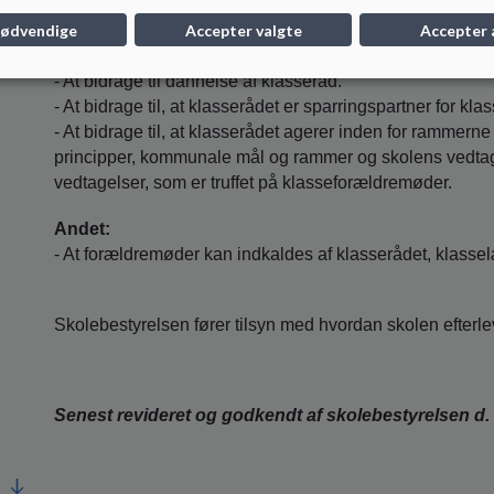
liv.
nødvendige
Accepter valgte
Accepter 
- At bidrage til at skabe de bedst mulige rammer om klas
samspillet i klassen og rammerne for den enkelte elevs ud
- At bidrage til dannelse af klasseråd.
- At bidrage til, at klasserådet er sparringspartner for kla
- At bidrage til, at klasserådet agerer inden for rammern
principper, kommunale mål og rammer og skolens vedta
vedtagelser, som er truffet på klasseforældremøder.
Andet:
- At forældremøder kan indkaldes af klasserådet, klassel
Skolebestyrelsen fører tilsyn med hvordan skolen efterlev
Senest revideret og godkendt af skolebestyrelsen d.