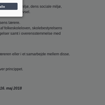
alle
sens læringsmiljø, dens sociale miljø,
vikling og trivsel.
ssens lærere.
e af folkeskoleloven, skolebestyrelsens
gelser samt i overensstemmelse med
æreren eller i et samarbejde mellem disse.
er princippet.
 16. maj 2018