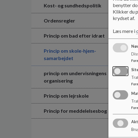
benytter dog
Kost- og sundhedspolitik
Klikker du p
krydset af.
Ordensregler
Læs mere i
Princip om bad efter idræt
Nød
Princip om skole-hjem-
Dis
samarbejdet
For
Sit
princip om undervisningens
Traf
organisering
For
Ma
Princip om lejrskole
Tra
For
Princip for meddelelsesbog
Akt
Brug