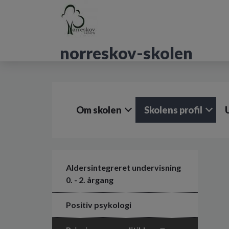
G
å
t
i
norreskov-skolen
l
h
o
v
e
d
Om skolen
Skolens profil
i
n
d
h
o
l
Aldersintegreret undervisning
d
0. - 2. årgang
e
t
Positiv psykologi