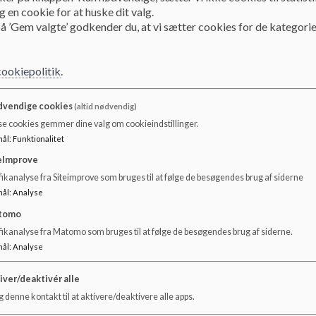
 en cookie for at huske dit valg.
å ’Gem valgte’ godkender du, at vi sætter cookies for de kategorie
Ansvar.
Skolens ansvar:
- At afholde mindst én individuel årlig skole/hjem sam
cookiepolitik
.
elevplan. Derudover vurderer klasseteamet individuelle
en lærer.
vendige cookies
(altid nødvendig)
- At sikre elevdeltagelse i alle skole/hjem samtaler. I de 
se cookies gemmer dine valg om cookieindstillinger.
sendes eleven ud, eller der aftales en ny tid med forældr
mål
:
Funktionalitet
- At det enkelte klasseteam beslutter, hvilke fag der ska
samtalerne.
eImprove
- At opfølgning aftales under skole/hjem samtalen og til
ikanalyse fra Siteimprove som bruges til at følge de besøgendes brug af siderne
- At skolen sikrer etablering af klasseråd, der består af m
mål
:
Analyse
- At skolen omtaler elever og forældre i en anerkendende
tomo
fikanalyse fra Matomo som bruges til at følge de besøgendes brug af siderne.
Forældres ansvar:
mål
:
Analyse
- At deltage i skole/hjem samtaler og forældremøder. Sko
repræsenteret på møderne.
iver/deaktivér alle
- At forældre omtaler skole, andre forældre og elever i 
 denne kontakt til at aktivere/deaktivere alle apps.
- At bidrage til, at der på forældremøderne tages der emn