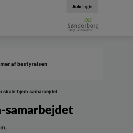
login
er af bestyrelsen
m skole-hjem-samarbejdet
m-samarbejdet
em.