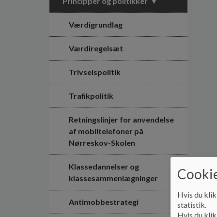
Principper og politikker
Værdigrundlag
Værdiregelsæt
Trivselspolitik
Trafikpolitik
Retningslinjer for anvendelse
af mobiltelefoner på
Nørreskov-Skolen
Klassedannelser og
Cookie
klassesammenlægninger
Hvis du klik
Antimobbestrategi
statistik.
Hvis du klik