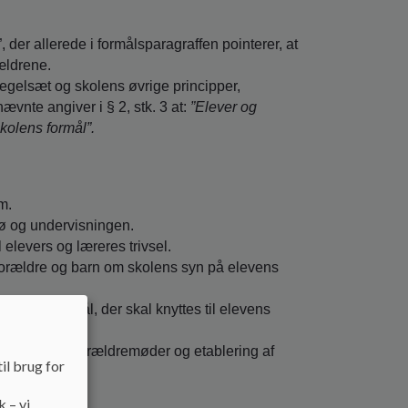
der allerede i formålsparagraffen pointerer, at
ældrene.
regelsæt og skolens øvrige principper,
nte angiver i § 2, stk. 3 at:
”Elever og
kolens formål”.
m.
jø og undervisningen.
l elevers og læreres trivsel.
forældre og barn om skolens syn på elevens
se af de mål, der skal knyttes til elevens
de.
m samtaler, forældremøder og etablering af
il brug for
k – vi