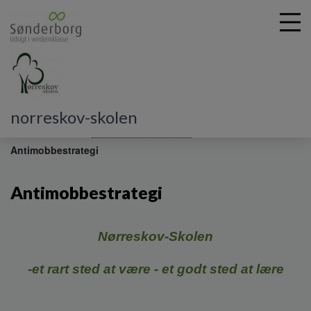
G
norreskov-skolen
å
Skolens profil
Principper og politikker
t
Antimobbestrategi
i
l
h
Antimobbestrategi
o
v
e
Nørreskov-Skolen
d
i
-et rart sted at være - et godt sted at lære
n
d
h