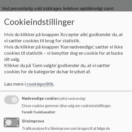
Ved personfarlig vold inddrages ledelsen øjeblikkeligt samt
udfærdiger handleplan og sanktioner.
For sanktioner se ordensreglerne
Cookieindstillinger
Hvis du klikker på knappen ’Accepter alle’, godkender du, at
vi sætter cookies til brug for statistik.
Hvis du klikker på knappen ’Kun nødvendige,’ sætter vi ikke
cookies til statistik – vi benytter dog en cookie for at huske
Hvad gør Nørreskov-Skolen, SFO og klub for at skabe
trivsel og forebygge mobning:
dit valg.
Klikker du på ’Gem valgte’ godkender du, at vi sætter
cookies for de kategorier du har krydset af.
I samarbejde mellem skole, SFO, klub og hjem fokuserer vi
Læs mere i
cookiepolitik
.
på det enkelte barns trivsel
Vi arbejder kontinuerligt og systematisk på at udvikle børnenes
Nødvendige cookies
(altid nødvendig)
sociale kompetencer ved hjælp af de pædagogiske materialer
Disse cookies gemmer dine valg om cookieindstillinger.
og metoder, der dagligt anvendes i skole og fritid.
Formål
:
Funktionalitet
Dagligt og via traditioner opbygger vi et fællesskab på tværs af
klasser og årgange
SiteImprove
Vi taler respektfuldt til og om hinanden
Trafikanalyse fra Siteimprove som bruges til at følge de
Vi viser i ord og handling, at mobning ikke accepteres