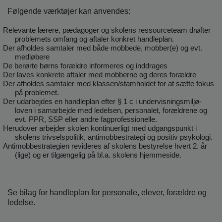
Følgende værktøjer kan anvendes:
Relevante lærere, pædagoger og skolens ressourceteam drøfter
problemets omfang og aftaler konkret handleplan.
Der afholdes samtaler med både mobbede, mobber(e) og evt.
medløbere
De berørte børns forældre informeres og inddrages
Der laves konkrete aftaler med mobberne og deres forældre
Der afholdes samtaler med klassen/stamholdet for at sætte fokus
på problemet.
Der udarbejdes en handleplan efter § 1 c i undervisningsmiljø-
loven i samarbejde med ledelsen, personalet, forældrene og
evt. PPR, SSP eller andre fagprofessionelle.
Herudover arbejder skolen kontinuerligt med udgangspunkt i
skolens trivselspolitik, antimobbestrategi og positiv psykologi.
Antimobbestrategien revideres af skolens bestyrelse hvert 2. år
(lige) og er tilgængelig på bl.a. skolens hjemmeside.
Se
bilag
for handleplan for personale, elever, forældre og
ledelse.