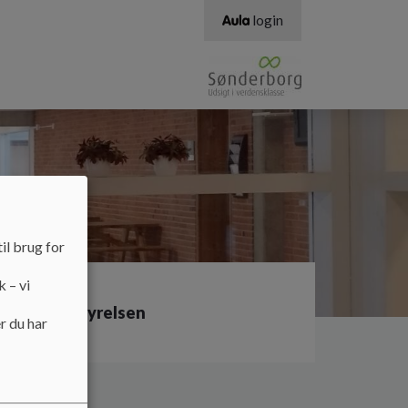
login
il brug for
k – vi
er af bestyrelsen
r du har