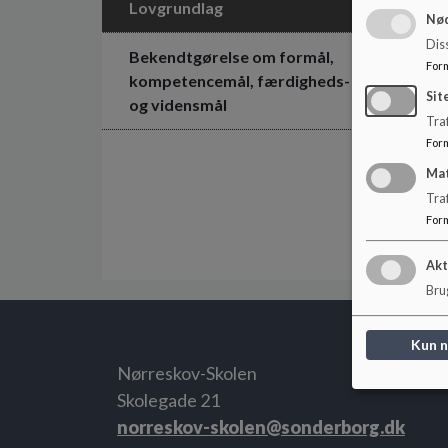
Lovgrundlag
Nød
Dis
Bekendtgørelse om formål,
For
kompetencemål, færdigheds-
Sit
og vidensmål
Traf
For
Ma
Tra
For
Akt
Brug
Kun 
Nørreskov-Skolen
Skolegade 21
norreskov-skolen@sonderborg.dk