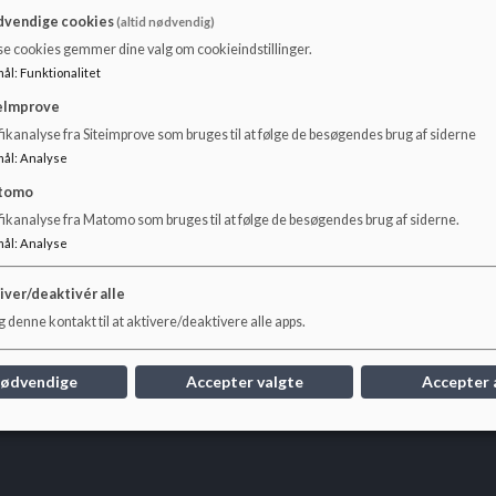
vendige cookies
(altid nødvendig)
Lovgrundlag
se cookies gemmer dine valg om cookieindstillinger.
mål
:
Funktionalitet
eImprove
https://www.retsinformation.dk/eli/lta/2016/747
ikanalyse fra Siteimprove som bruges til at følge de besøgendes brug af siderne
mål
:
Analyse
tomo
fikanalyse fra Matomo som bruges til at følge de besøgendes brug af siderne.
mål
:
Analyse
iver/deaktivér alle
 denne kontakt til at aktivere/deaktivere alle apps.
nødvendige
Accepter valgte
Accepter 